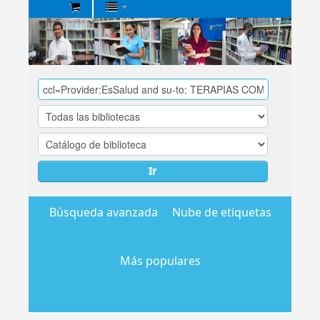
Biblioteca
Central
EsSalud
Ir
Búsqueda avanzada
Nube de etiquetas
Más populares