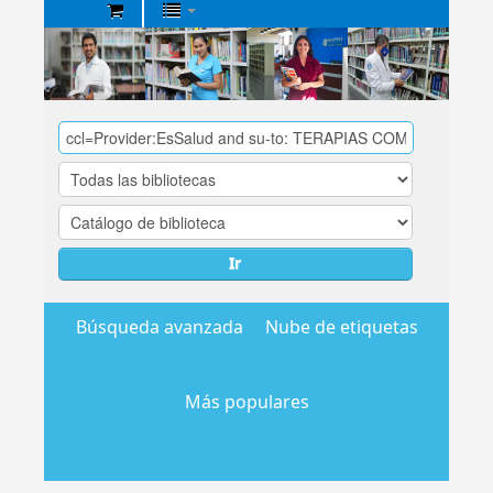
Biblioteca
Central
EsSalud
Ir
Búsqueda avanzada
Nube de etiquetas
Más populares