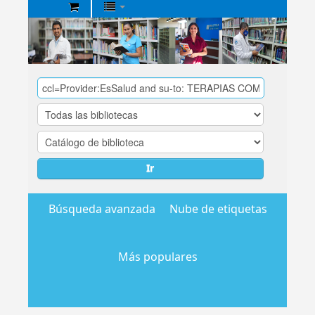
Biblioteca
Central
EsSalud
Ir
Búsqueda avanzada
Nube de etiquetas
Más populares