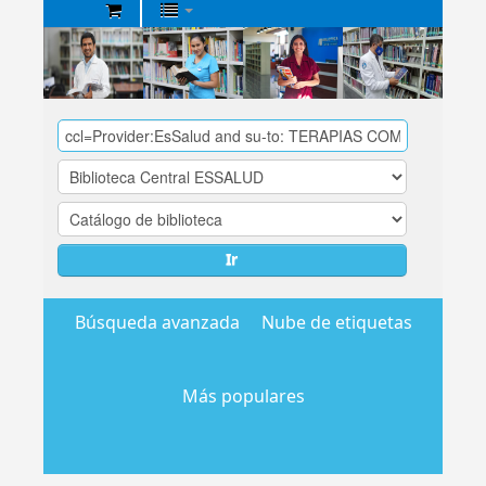
Biblioteca
Central
EsSalud
Ir
Búsqueda avanzada
Nube de etiquetas
Más populares