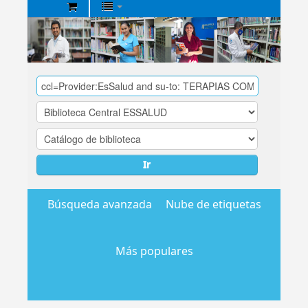
Biblioteca
Central
EsSalud
Ir
Búsqueda avanzada
Nube de etiquetas
Más populares