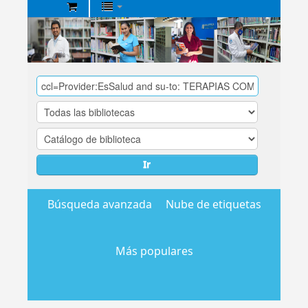
Biblioteca
Central
EsSalud
Ir
Búsqueda avanzada
Nube de etiquetas
Más populares