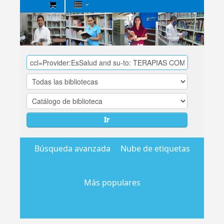
Biblioteca
Central
EsSalud
Ir
Búsqueda avanzada
Nube de etiquetas
Más populares