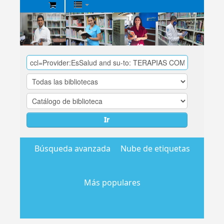
Biblioteca
Central
EsSalud
Ir
Búsqueda avanzada
Nube de etiquetas
Más populares