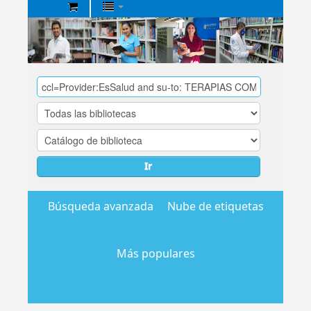
Biblioteca
Central
EsSalud
Ir
Búsqueda avanzada
Nube de etiquetas
Más populares