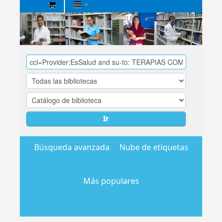
Biblioteca
Central
EsSalud
Ir
Búsqueda avanzada
Nube de etiquetas
Más populares