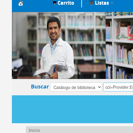
Carrito
Listas
Biblioteca
Central
EsSalud
Buscar
Inicio
›