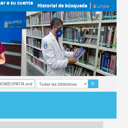
sar a su cuenta
Historial de búsqueda
Limpiar
Ir