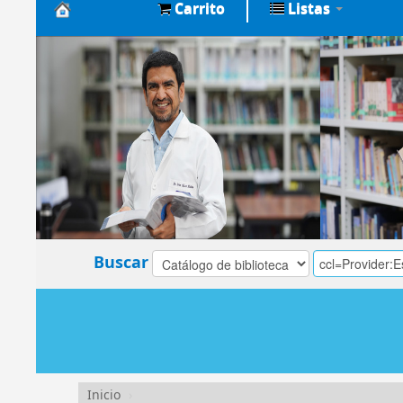
Carrito
Listas
Biblioteca
Central
EsSalud
Buscar
Inicio
›