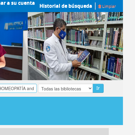
sar a su cuenta
Historial de búsqueda
Limpiar
Ir