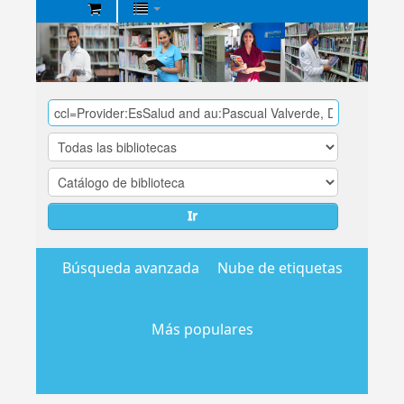
Biblioteca
Central
EsSalud
Ir
Búsqueda avanzada
Nube de etiquetas
Más populares