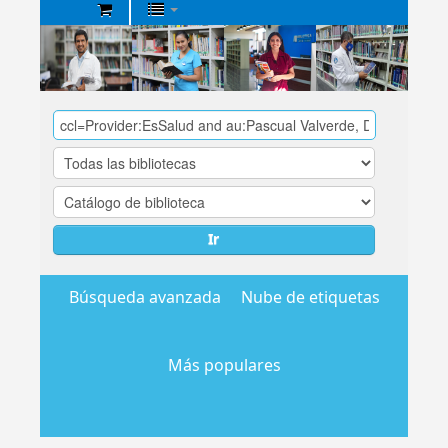
Biblioteca
Central
EsSalud
Ir
Búsqueda avanzada
Nube de etiquetas
Más populares