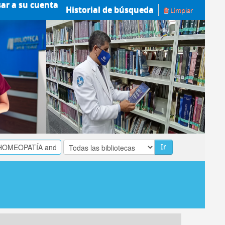
sar a su cuenta
Historial de búsqueda
Limpiar
Ir