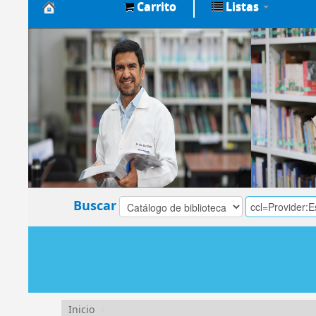
Carrito
Listas
Biblioteca
Central
EsSalud
Buscar
Inicio
›