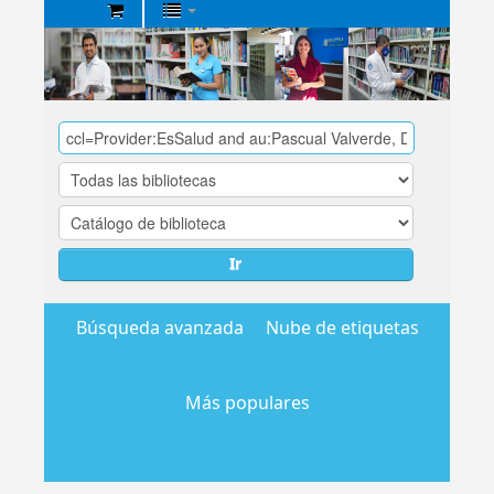
Biblioteca
Central
EsSalud
Ir
Búsqueda avanzada
Nube de etiquetas
Más populares