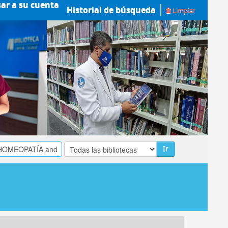
sar a su cuenta
Historial de búsqueda
Limpiar
Ir