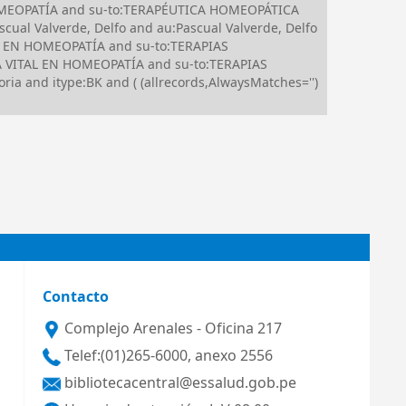
N HOMEOPATÍA and su-to:TERAPÉUTICA HOMEOPÁTICA
ual Valverde, Delfo and au:Pascual Valverde, Delfo
L EN HOMEOPATÍA and su-to:TERAPIAS
 VITAL EN HOMEOPATÍA and su-to:TERAPIAS
 and itype:BK and ( (allrecords,AlwaysMatches='')
Contacto
Complejo Arenales - Oficina 217
Telef:(01)265-6000, anexo 2556
bibliotecacentral@essalud.gob.pe