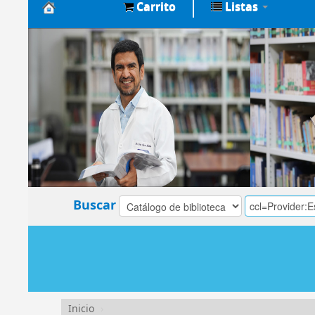
Carrito
Listas
Biblioteca
Central
EsSalud
Buscar
Inicio
›