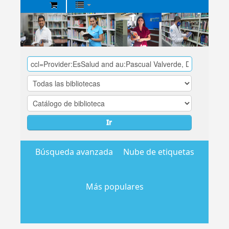
Biblioteca
Central
EsSalud
Ir
Búsqueda avanzada
Nube de etiquetas
Más populares