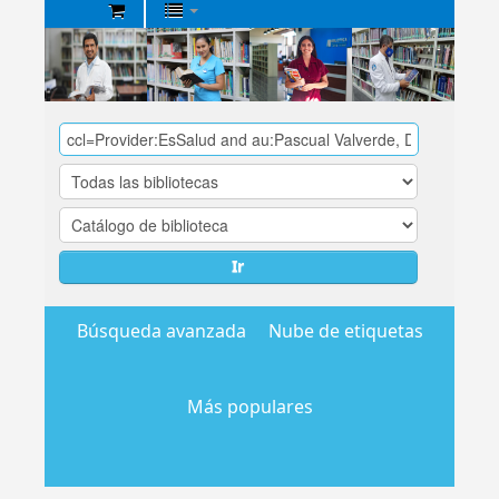
Biblioteca
Central
EsSalud
Ir
Búsqueda avanzada
Nube de etiquetas
Más populares