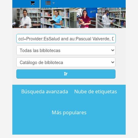
Biblioteca
Central
EsSalud
Ir
Búsqueda avanzada
Nube de etiquetas
Más populares