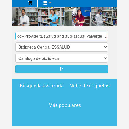
Biblioteca
Central
EsSalud
Ir
Búsqueda avanzada
Nube de etiquetas
Más populares