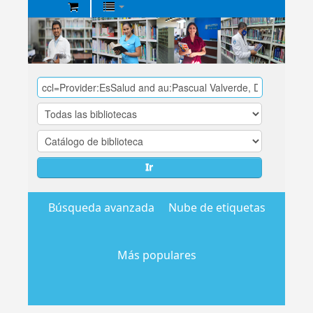
Biblioteca
Central
EsSalud
Ir
Búsqueda avanzada
Nube de etiquetas
Más populares