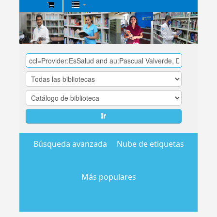
Biblioteca
Central
EsSalud
Ir
Búsqueda avanzada
Nube de etiquetas
Más populares