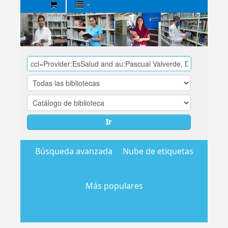
Biblioteca
Central
EsSalud
Ir
Búsqueda avanzada
Nube de etiquetas
Más populares