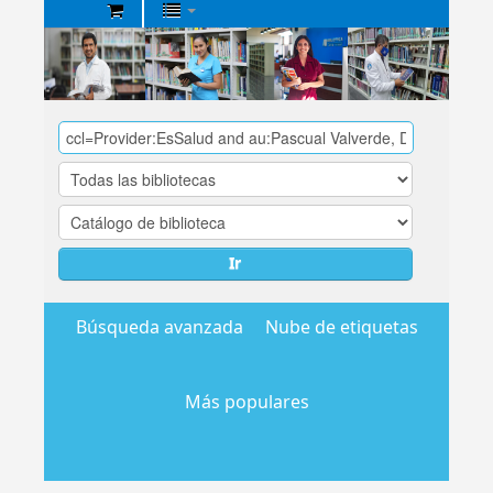
Biblioteca
Central
EsSalud
Ir
Búsqueda avanzada
Nube de etiquetas
Más populares