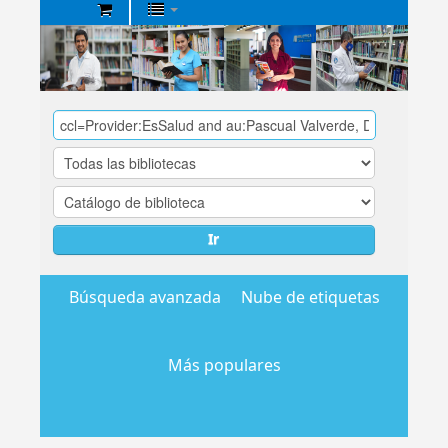
Biblioteca
Central
EsSalud
Ir
Búsqueda avanzada
Nube de etiquetas
Más populares