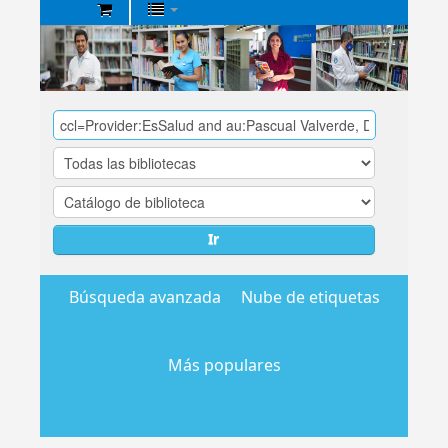
Biblioteca
Central
EsSalud
Ir
Búsqueda avanzada
Nube de etiquetas
Más populares