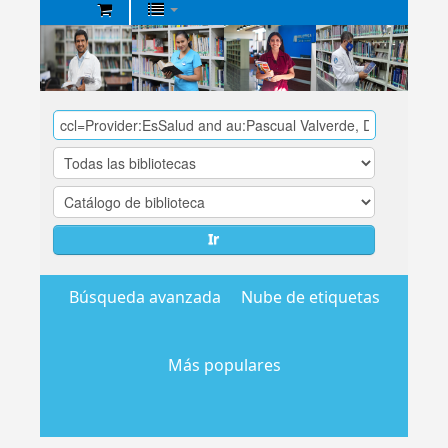
Biblioteca
Central
EsSalud
Ir
Búsqueda avanzada
Nube de etiquetas
Más populares