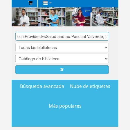
Biblioteca
Central
EsSalud
Ir
Búsqueda avanzada
Nube de etiquetas
Más populares