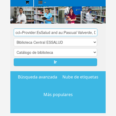
Biblioteca
Central
EsSalud
Ir
Búsqueda avanzada
Nube de etiquetas
Más populares