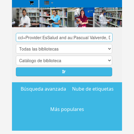
Biblioteca
Central
EsSalud
Ir
Búsqueda avanzada
Nube de etiquetas
Más populares