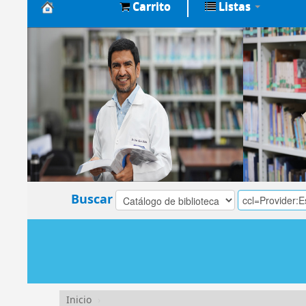
Carrito
Listas
Biblioteca
Central
EsSalud
Buscar
Inicio
›