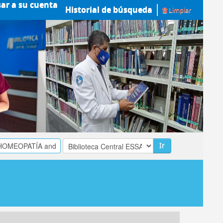
sar a su cuenta
Historial de búsqueda
Limpiar
Ir