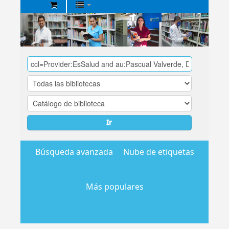
Biblioteca
Central
EsSalud
Ir
Búsqueda avanzada
Nube de etiquetas
Más populares