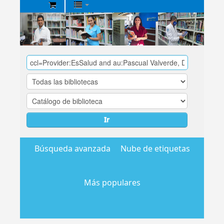
Biblioteca
Central
EsSalud
Ir
Búsqueda avanzada
Nube de etiquetas
Más populares