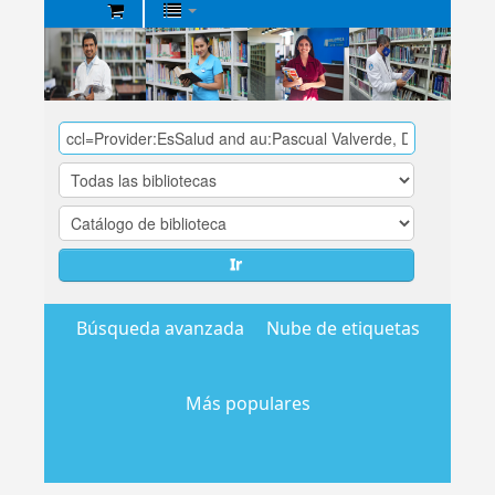
Biblioteca
Central
EsSalud
Ir
Búsqueda avanzada
Nube de etiquetas
Más populares