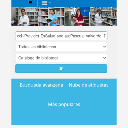
Biblioteca
Central
EsSalud
Ir
Búsqueda avanzada
Nube de etiquetas
Más populares