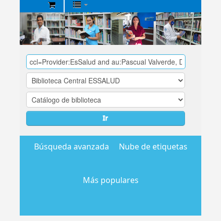
Biblioteca
Central
EsSalud
Ir
Búsqueda avanzada
Nube de etiquetas
Más populares