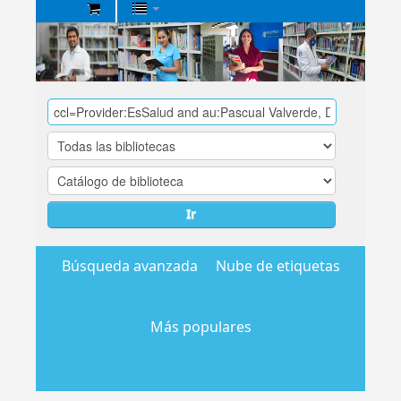
Biblioteca
Central
EsSalud
Ir
Búsqueda avanzada
Nube de etiquetas
Más populares