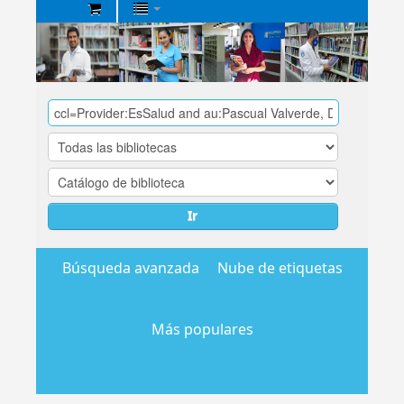
Biblioteca
Central
EsSalud
Ir
Búsqueda avanzada
Nube de etiquetas
Más populares