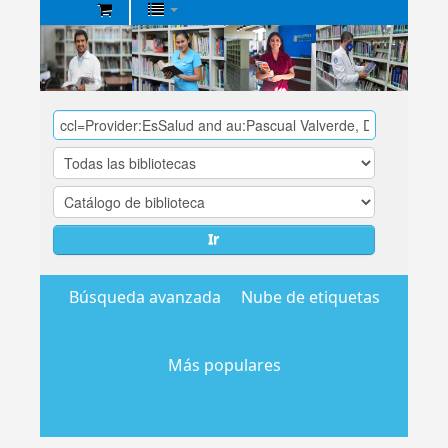
Biblioteca
Central
EsSalud
Ir
Búsqueda avanzada
Nube de etiquetas
Más populares