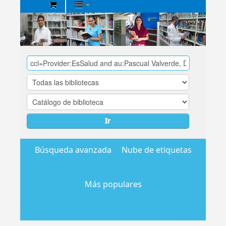
Biblioteca
Central
EsSalud
Ir
Búsqueda avanzada
Nube de etiquetas
Más populares