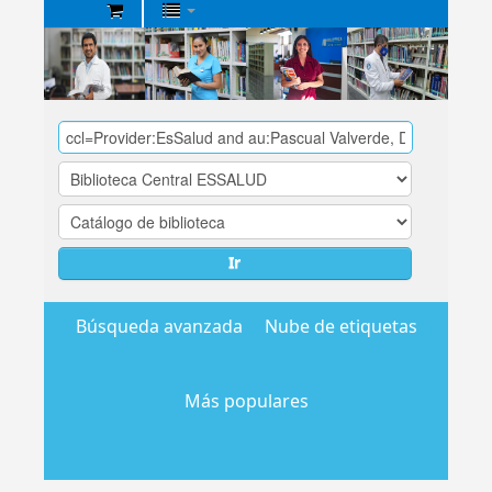
Biblioteca
Central
EsSalud
Ir
Búsqueda avanzada
Nube de etiquetas
Más populares