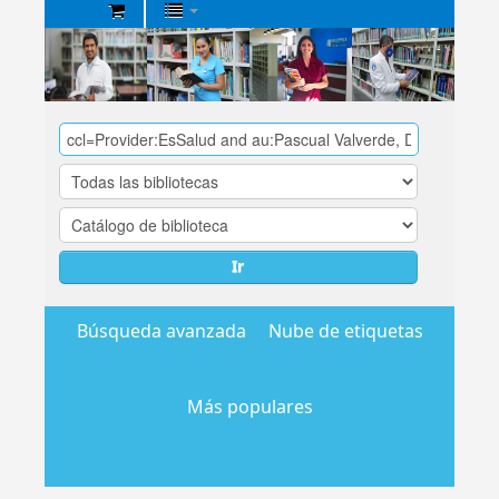
Biblioteca
Central
EsSalud
Ir
Búsqueda avanzada
Nube de etiquetas
Más populares