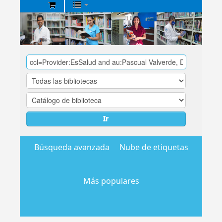
Biblioteca
Central
EsSalud
Ir
Búsqueda avanzada
Nube de etiquetas
Más populares