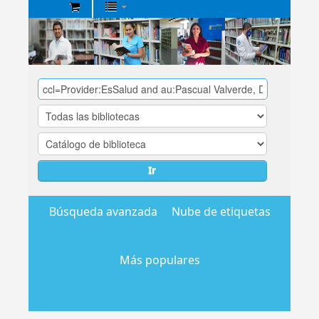
Biblioteca
Central
EsSalud
Ir
Búsqueda avanzada
Nube de etiquetas
Más populares