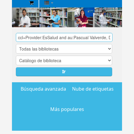
Biblioteca
Central
EsSalud
Ir
Búsqueda avanzada
Nube de etiquetas
Más populares