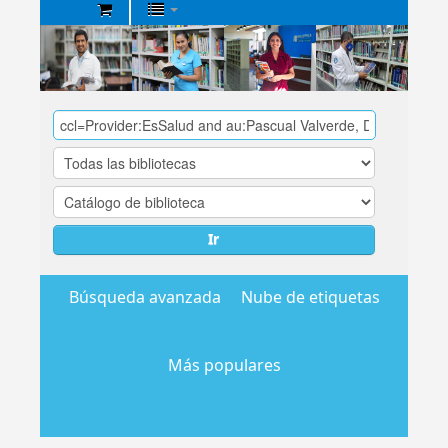
Biblioteca
Central
EsSalud
Ir
Búsqueda avanzada
Nube de etiquetas
Más populares