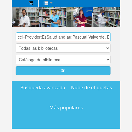
Biblioteca
Central
EsSalud
Ir
Búsqueda avanzada
Nube de etiquetas
Más populares