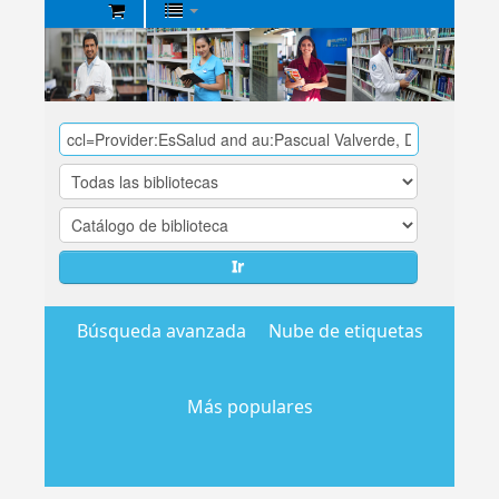
Biblioteca
Central
EsSalud
Ir
Búsqueda avanzada
Nube de etiquetas
Más populares