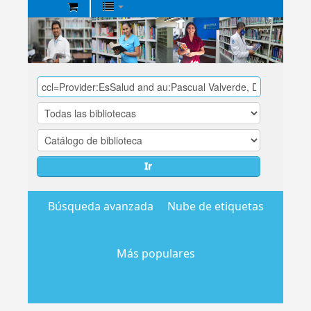
Biblioteca
Central
EsSalud
Ir
Búsqueda avanzada
Nube de etiquetas
Más populares